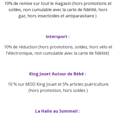
10% de remise sur tout le magasin (hors promotions et
soldes, non cumulable avec la carte de
fidélité, hors
gaz,
hors insecticides et antiparasitaire )
Intersport :
10% de réduction (hors promotions, soldes, hors vélo et
l'électronique, non cumulable avec la carte de fidélité)
King Jouet Autour de Bébé :
10 % sur MDD King Jouet et 5% articles puériculture
(hors promotion, hors soldes )
La Halle au Sommeil :