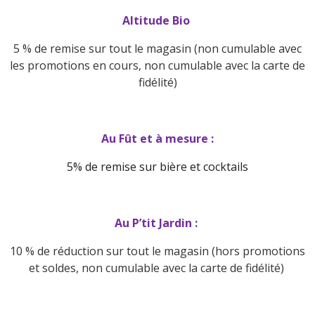
Altitude Bio
5 % de remise sur tout le magasin (non cumulable avec
les promotions en cours, non cumulable avec la carte de
fidélité)
Au Fût et à mesure :
5% de remise sur bière et cocktails
Au P’tit Jardin :
10 % de réduction sur tout le magasin (hors promotions
et soldes, non cumulable avec la carte de fidélité)